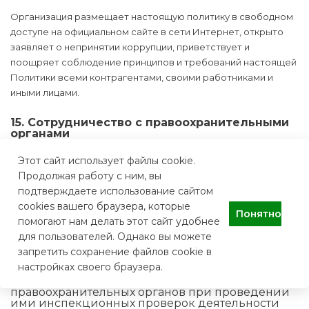
Организация размещает настоящую политику в свободном
доступе на официальном сайте в сети Интернет, открыто
заявляет о непринятии коррупции, приветствует и
поощряет соблюдение принципов и требований настоящей
Политики всеми контрагентами, своими работниками и
иными лицами.
15. Сотрудничество с правоохранительными
органами
Сотрудничество с правоохранительными органами
Этот сайт использует файлы cookie.
является важным показателем действительной
Продолжая работу с ним, вы
приверженности организации декларируемым
подтверждаете использование сайтом
антикоррупционным стандартам поведения.
cookies вашего браузера, которые
Понятно
помогают нам делать этот сайт удобнее
Сотрудничество с правоохранительными органами
для пользователей. Однако вы можете
осуществляется в форме:
запретить сохранение файлов cookie в
настройках своего браузера.
оказания содействия уполномоченным
представителям контрольно-надзорных и
правоохранительных органов при проведении
ими инспекционных проверок деятельности