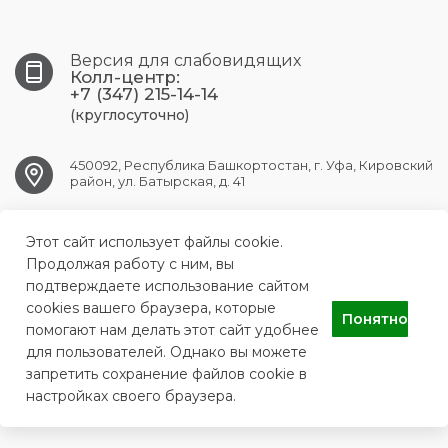
Версия для слабовидящих
Колл-центр:
+7 (347) 215-14-14
(круглосуточно)
450092, Республика Башкортостан, г. Уфа, Кировский
район, ул. Батырская, д. 41
UFA.RPC@doctorrb.ru
Этот сайт использует файлы cookie.
Продолжая работу с ним, вы
подтверждаете использование сайтом
cookies вашего браузера, которые
ГБУЗ «Республиканский клинический перинатальный центр»
Понятно
помогают нам делать этот сайт удобнее
Министерства здравоохранения Республики Башкортостан
для пользователей. Однако вы можете
запретить сохранение файлов cookie в
настройках своего браузера.