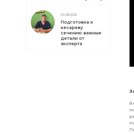
04.08.2026
Подготовка к
кесареву
сечению: важные
детали от
эксперта
З
В 
пс
ра
Но
П