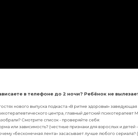
ависаете в телефоне до 2 ночи? Ребёнок не вылезае
гостях нового выпуска подкаста «В ритме здоровья» заведующа
ихотерапевтического центра, главный детский психотерапевт М
зобрали? Смотрите список - проверяйте себя:
рма или зависимость? (честные признаки для взрослых и детей 
очему «бесконечная лента» засасывает лучше любого сериала? 