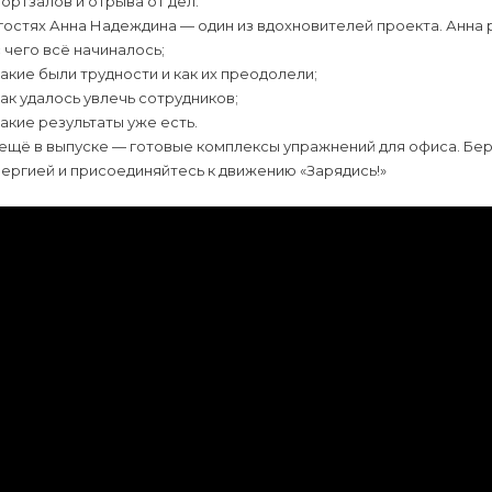
ортзалов и отрыва от дел.
гостях Анна Надеждина — один из вдохновителей проекта. Анна 
с чего всё начиналось;
какие были трудности и как их преодолели;
как удалось увлечь сотрудников;
какие результаты уже есть.
ещё в выпуске — готовые комплексы упражнений для офиса. Бер
ергией и присоединяйтесь к движению «Зарядись!»