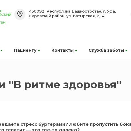
450092, Республика Башкортостан, г. Уфа,
Кировский район, ул. Батырская, д. 41
Пациенту
Контакты
Служба заботы
и "В ритме здоровья"
аедаете стресс бургерами? Любите пропустить бока
то гепатит — это где-то далеко?