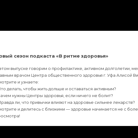
овый сезон подкаста «В ритме здоровья»
этом выпуске говорим о профилактике, активном долголетии, м
лавным врачом Центра общественного здоровья г. Уфа Алисой 
отрите и узнаете:
Что делать, чтобы жить дольше и оставаться активным?
Зачем нужны Центры здоровья, если ничего не болит?
Правда ли, что привычки влияют на здоровье сильнее лекарств?
отрите и делитесь с близкими — здоровье начинается не с боле
росмотра!