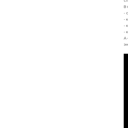
сп
В 
- 
- 
- 
- 
А 
эн