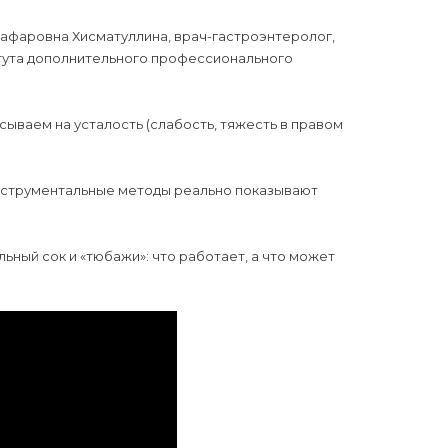
Ягафаровна Хисматуллина, врач-гастроэнтеролог,
итута дополнительного профессионального
сываем на усталость (слабость, тяжесть в правом
 инструментальные методы реально показывают
ьный сок и «тюбажи»: что работает, а что может