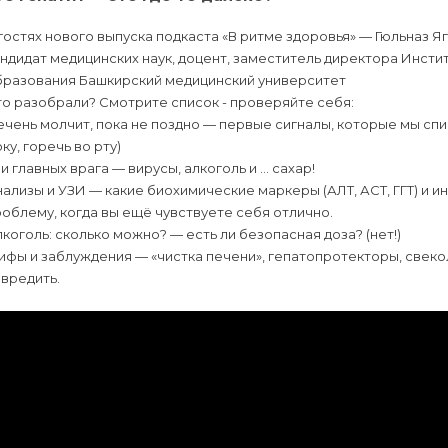
гостях нового выпуска подкаста «В ритме здоровья» — Гюльназ 
ндидат медицинских наук, доцент, заместитель директора Инст
бразования Башкирский медицинский университет
о разобрали? Смотрите список - проверяйте себя:
чень молчит, пока не поздно — первые сигналы, которые мы спи
ку, горечь во рту)
и главных врага — вирусы, алкоголь и … сахар!
ализы и УЗИ — какие биохимические маркеры (АЛТ, АСТ, ГГТ) и
облему, когда вы ещё чувствуете себя отлично.
коголь: сколько можно? — есть ли безопасная доза? (нет!)
фы и заблуждения — «чистка печени», гепатопротекторы, свекол
вредить.