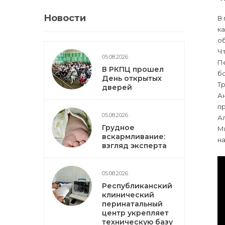
Новости
В 
ка
о
Чт
05.08.2026
Пе
В РКПЦ прошел
бо
День открытых
Тр
дверей
Ан
пр
05.08.2026
Ал
Грудное
Ми
вскармливание:
на
взгляд эксперта
05.08.2026
Республиканский
клинический
перинатальный
центр укрепляет
техническую базу