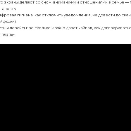
о экраны делают со сном, вниманием и отношениями в семье — 
сталость
фровая гигиена: как отключить уведомления, не довести до скан
йфхаки).
ти и девайсы: во сколько можно давать айпад, как договариватьс
 плачь».