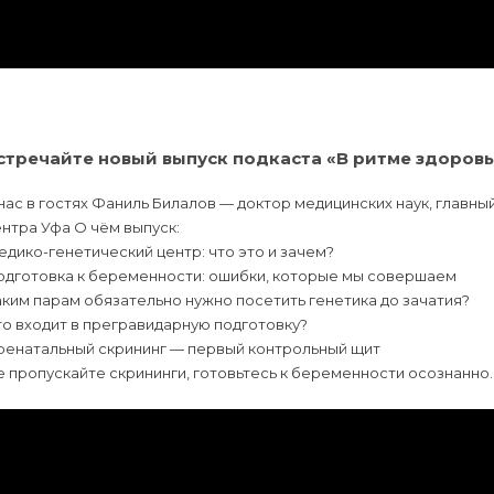
стречайте новый выпуск подкаста «В ритме здоровь
нас в гостях Фаниль Билалов — доктор медицинских наук, главн
нтра Уфа О чём выпуск:
дико-генетический центр: что это и зачем?
одготовка к беременности: ошибки, которые мы совершаем
ким парам обязательно нужно посетить генетика до зачатия?
о входит в прегравидарную подготовку?
ренатальный скрининг — первый контрольный щит
 пропускайте скрининги, готовьтесь к беременности осознанно.