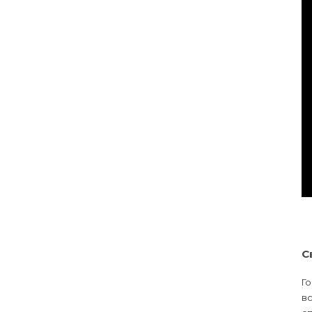
С
Го
вс