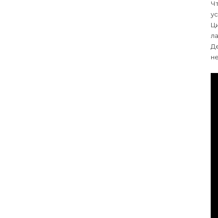
Чт
у
Ци
ла
Де
не