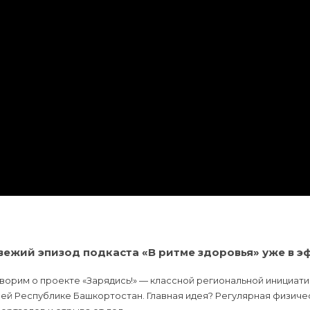
вежий эпизод подкаста «В ритме здоровья» уже в э
ворим о проекте «Зарядись!» — классной региональной инициати
ей Республике Башкортостан. Главная идея? Регулярная физиче