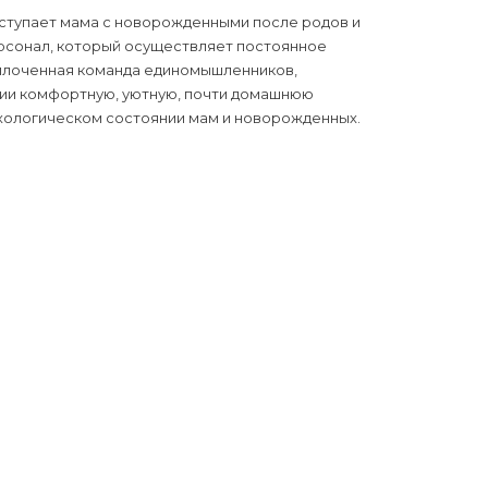
ступает мама с новорожденными после родов и
рсонал, который осуществляет постоянное
сплоченная команда единомышленников,
нии комфортную, уютную, почти домашнюю
ихологическом состоянии мам и новорожденных.