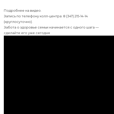
Подробнее на видео.
Запись по телефону колл-центра: 8 (347) 215-14-14
(круглосуточно).
Забота о здоровье семьи начинается с одного шага —
сделайте его уже сегодня