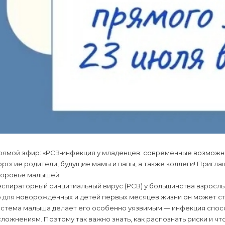
рямой эфир: «РСВ‑инфекция у младенцев: современные возможн
рогие родители, будущие мамы и папы, а также коллеги! Пригла
доровье малышей.
спираторный синцитиальный вирус (РСВ) у большинства взрослы
 для новорождённых и детей первых месяцев жизни он может ст
истема малыша делает его особенно уязвимым — инфекция спос
ложнениям. Поэтому так важно знать, как распознать риски и ч