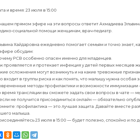
та и время: 23 июля в 15:00
 нашем прямом эфире на эти вопросы ответит Ахмадиева Эльви
едико‑социальной помощи женщинам, врач‑педиатр.
ьвина Хайдаровна ежедневно помогает семьям и точно знает, к
 эфире обсудим:
очему РСВ особенно опасен именно для младенцев.
к проявляется и протекает инфекция у детей первых месяцев жи
кие осложнения могут возникнуть и на какие тревожные призна
о входит в группы риска и как понять, что малышу нужна особая 
овременные методы профилактики и возможности иммунизации — 
 время трансляции вы сможете задать свои вопросы в чате — м
если не получится присоединиться онлайн — обязательно опубл
мните: профилактика — это лучшая защита. Давайте вместе раз
ашего малыша.
исоединяйтесь 23 июля в 15:00 — будет полезно, спокойно и по д