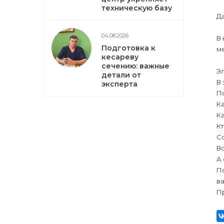
техническую базу
Да
04.08.2026
В
Подготовка к
м
кесареву
сечению: важные
Эл
детали от
В
эксперта
П
Ка
Ка
Кт
С
Во
А 
По
в
Пр