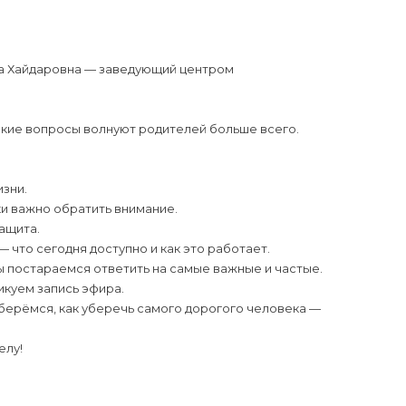
на Хайдаровна — заведующий центром
акие вопросы волнуют родителей больше всего.
зни.
ки важно обратить внимание.
защита.
что сегодня доступно и как это работает.
ы постараемся ответить на самые важные и частые.
икуем запись эфира.
берёмся, как уберечь самого дорогого человека —
елу!