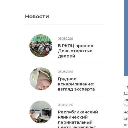
Новости
05.08.2026
В РКПЦ прошел
День открытых
дверей
05.08.2026
Грудное
вскармливание:
П
взгляд эксперта
До
з
05.08.2026
Ре
Республиканский
но
клинический
с
перинатальный
ос
центр укрепляет