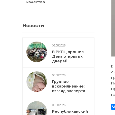
качества
Новости
05.08.2026
В РКПЦ прошел
День открытых
дверей
Гл
он
05.08.2026
п
Грудное
По
вскармливание:
П
взгляд эксперта
па
05.08.2026
Республиканский