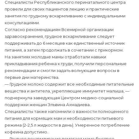
Специалисты Республиканского перинатального центра
провели для своих пациентов лекцию и практические
занятия по грудному вскармливанию с индивидуальными
консультациями.
Согласно рекомендациям Всемирной организации
здравоохранения, грудное вскармливание следует
поддерживать до 6 месяцев как единственный источник
питания, а затем продолжать в сочетании с прикормом.
На занятиях молодые мамы отработали навыки
прикладывания ребенка к груди, получили персональные
рекомендации и смогли задать волнующие вопросы в
первые дни материнства.
— Грудное молоко содержит все необходимые питательные
вещества и антитела, укрепляющие иммунитет малыша, —
подчеркнула заведующая Центром медико-социальной
поддержки женщин Эльвина Ахмадиева.
Специалисты также напомнили о важности полноценного
питания для кормящих мам и необходимости питьевого
режима (2-2,5 л жидкости в день). Умеренное потребление
кофеина допустимо.
— Грудное вскармливание помогает маме быстрее