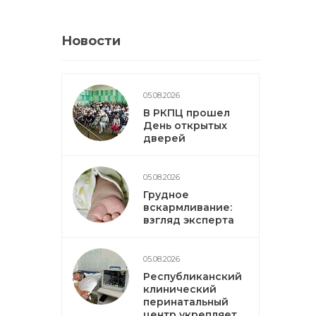
Новости
05.08.2026
В РКПЦ прошел
День открытых
дверей
05.08.2026
Грудное
вскармливание:
взгляд эксперта
05.08.2026
Республиканский
клинический
перинатальный
центр укрепляет