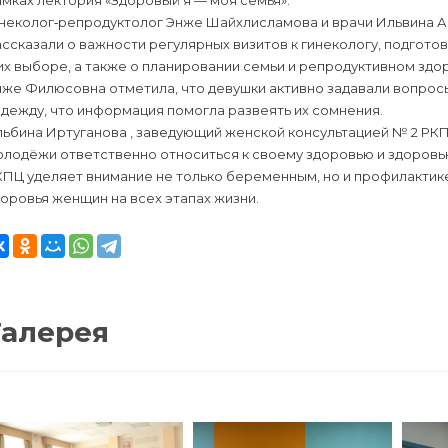
мках лектория «Здоровый я — моя семья».
неколог‑репродуктолог Энже Шайхлисламова и врачи Ильвина Ас
ссказали о важности регулярных визитов к гинекологу, подгото
их выборе, а также о планировании семьи и репродуктивном здо
же Филюсовна отметила, что девушки активно задавали вопросы
дежду, что информация помогла развеять их сомнения.
ьбина Иртуганова , заведующий женской консультацией № 2 РКП
олодёжи ответственно относиться к своему здоровью и здоровь
КПЦ уделяет внимание не только беременным, но и профилакти
оровья женщин на всех этапах жизни.
Галерея