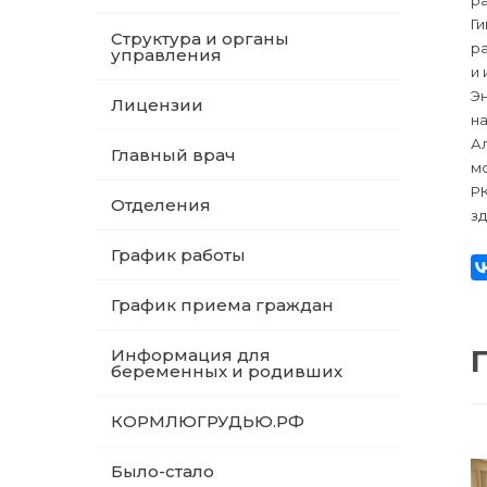
ра
Ги
Структура и органы
ра
управления
и 
Эн
Лицензии
на
Ал
Главный врач
м
Р
Отделения
зд
График работы
График приема граждан
Информация для
беременных и родивших
КОРМЛЮГРУДЬЮ.РФ
Было-стало