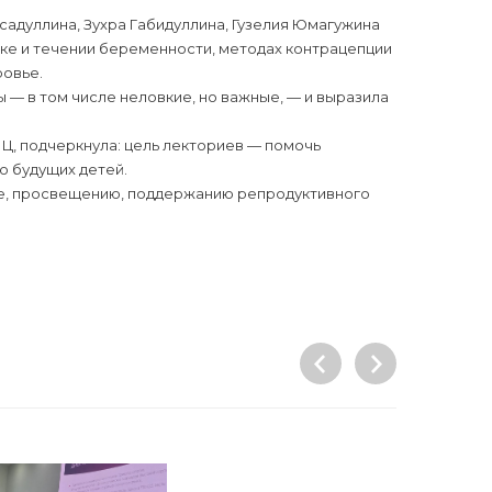
адуллина, Зухра Габидуллина, Гузелия Юмагужина
вке и течении беременности, методах контрацепции
ровье.
 — в том числе неловкие, но важные, — и выразила
Ц, подчеркнула: цель лекториев — помочь
ю будущих детей.
ке, просвещению, поддержанию репродуктивного