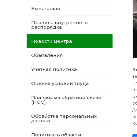
Было-стало
Правила внутреннего
распорядка
Новости центра
Объявления
Учетная политика
В
т
С
Оценка условий труда
о
о 
Платформа обратной связи
(ПОС)
об
Д
Обработка персональных
р
данных
Ко
Политика в области