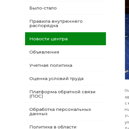
Было-стало
Правила внутреннего
распорядка
Новости центра
Объявления
Учетная политика
Оценка условий труда
‍Г
Платформа обратной связи
(ПОС)
з
с 
Обработка персональных
Н
данных
У
у
Политика в области
Дл