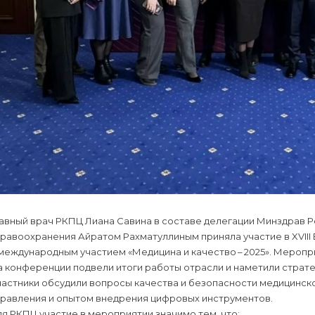
лавный врач РКПЦ Лиана Савина в составе делегации Минздрав 
дравоохранения Айратом Рахматуллиным приняла участие в XVII
международным участием «Медицина и качество – 2025». Меропр
а конференции подвели итоги работы отрасли и наметили страт
частники обсудили вопросы качества и безопасности медицинск
правления и опытом внедрения цифровых инструментов.
я РКПЦ участие в мероприятии значимо тем, что: