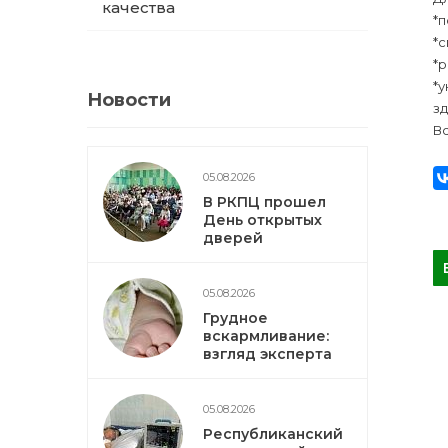
качества
*
*
*
*
Новости
з
В
05.08.2026
В РКПЦ прошел
День открытых
дверей
05.08.2026
Грудное
вскармливание:
взгляд эксперта
05.08.2026
Республиканский