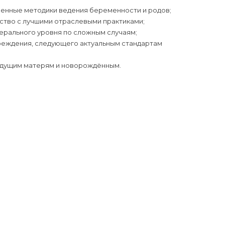
менные методики ведения беременности и родов;
ство с лучшими отраслевыми практиками;
ерального уровня по сложным случаям;
реждения, следующего актуальным стандартам
удущим матерям и новорождённым.