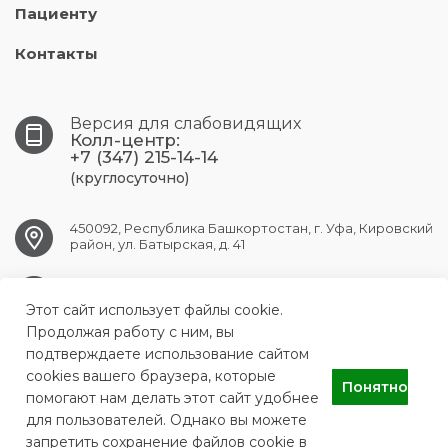
Пациенту
Контакты
Версия для слабовидящих
Колл-центр:
+7 (347) 215-14-14
(круглосуточно)
450092, Республика Башкортостан, г. Уфа, Кировский
район, ул. Батырская, д. 41
UFA.RPC@doctorrb.ru
Этот сайт использует файлы cookie.
Продолжая работу с ним, вы
подтверждаете использование сайтом
cookies вашего браузера, которые
ГБУЗ «Республиканский клинический перинатальный центр»
Понятно
Министерства здравоохранения Республики Башкортостан
помогают нам делать этот сайт удобнее
для пользователей. Однако вы можете
запретить сохранение файлов cookie в