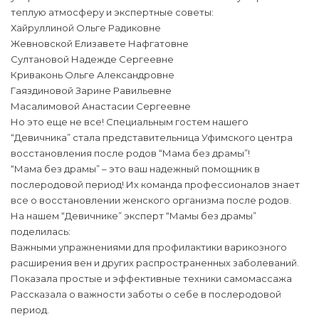
теплую атмосферу и экспертные советы:
Хайруллиной Ольге Радиковне
Жевновской Елизавете Нафгатовне
Султановой Надежде Сергеевне
Криваконь Ольге Александровне
Гаяздиновой Зарине Равильевне
Масалимовой Анастасии Сергеевне
Но это еще не все! Специальным гостем нашего
“Девичника” стала представительница Уфимского центра
восстановления после родов “Мама без драмы”!
“Мама без драмы” – это ваш надежный помощник в
послеродовой период! Их команда профессионалов знает
все о восстановлении женского организма после родов.
На нашем “Девичнике” эксперт “Мамы без драмы”
поделилась:
Важными упражнениями для профилактики варикозного
расширения вен и других распространенных заболеваний.
Показала простые и эффективные техники самомассажа
Рассказала о важности заботы о себе в послеродовой
период.